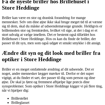
Få de nyeste briller hos Brillehuset i
Store Heddinge
Briller kan være en stor og drastisk forandring for mange
mennesker. Selv om dine øjne ikke skal bruge meget tid til at vænne
sig til dem, skal du måske af udseendemæssige grunde. Heldigvis er
brillemoden stor og fremtræden, hvilket vil sige, at der i dag er et
stort udvalg at vælge imellem. Det er bestemt også tilfældet hos
Brillehuset i Store Heddinge. Hos os kan du finde de briller, der
passer til dit syn, men som også udgør et smukt smykke i dit ansigt.
Ændre dit syn og dit look med briller fra
optiker i Store Heddinge
Briller er en meget omfattende ændring af dit udseende. Det er
noget, andre mennesker lægger mærker til. Derfor er det super
vigtigt, at du finder et sæt, der passer til dig som person og dine
øjne. De skal jo først og fremmest afhjælpe lige præcis dine
synsproblemer. Som optiker i Store Heddinge kigger vi på flere ting,
når vi hjælper dig:
Brillestellet
Brilleglasset