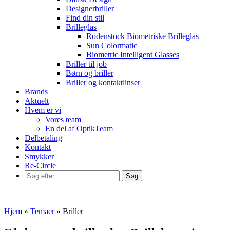
Designerbriller
Find din stil
Brilleglas
Rodenstock Biometriske Brilleglas
Sun Colormatic
Biometric Intelligent Glasses
Briller til job
Børn og briller
Briller og kontaktlinser
Brands
Aktuelt
Hvem er vi
Vores team
En del af OptikTeam
Delbetaling
Kontakt
Smykker
Re-Circle
Hjem
»
Temaer
»
Briller