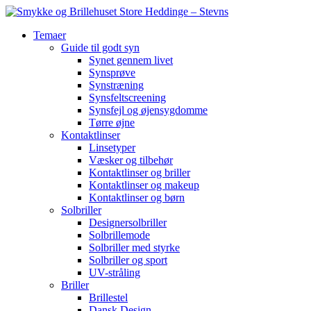
Temaer
Guide til godt syn
Synet gennem livet
Synsprøve
Synstræning
Synsfeltscreening
Synsfejl og øjensygdomme
Tørre øjne
Kontaktlinser
Linsetyper
Væsker og tilbehør
Kontaktlinser og briller
Kontaktlinser og makeup
Kontaktlinser og børn
Solbriller
Designersolbriller
Solbrillemode
Solbriller med styrke
Solbriller og sport
UV-stråling
Briller
Brillestel
Dansk Design